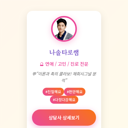
나솔타로쌤
🔮 연애 / 고민 / 진로 전문
💬"이론과 촉의 콜라보! 재회시그널 분
석"
#친절해요
#편안해요
#다정다감해요
상담사 상세보기